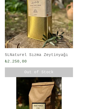
5LNaturel Sızma Zeytinyağı
Price
₺2.250,00
Out of Stock