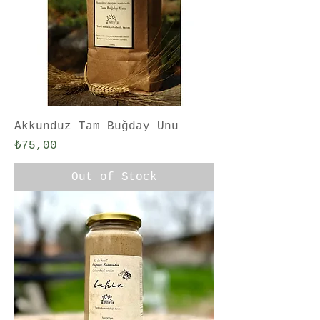
Akkunduz Tam Buğday Unu
Price
₺75,00
Out of Stock