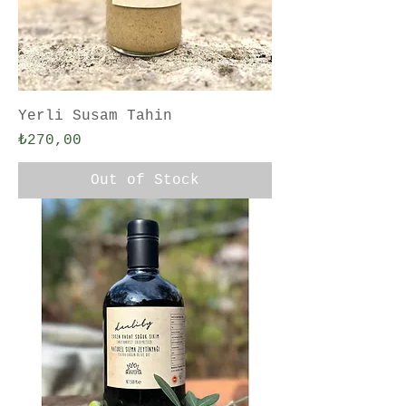
Yerli Susam Tahin
Price
₺270,00
Out of Stock