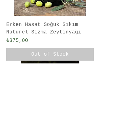
Erken Hasat Soğuk Sıkım
Naturel Sızma Zeytinyağı
Price
₺375,00
Out of Stock